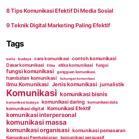
8 Tips Komunikasi Efektif Di Media Sosial
9 Teknik Digital Marketing Paling Efektif
Tags
contoh komunikasi
cara komunikasi
budaya
berita
Dasar komunikasi
etika komunikasi
fungsi
Etika
fungsi komunikasi
gangguan komunikasi.
hambatan komunikasi
hubungan komunikasi
Ilmu Komunikasi
Jenis komunikasi
jurnalistik
Komunikasi
komunikasi bisnis
komunikasi daring
komunikasi data
komunikasi budaya
Komunikasi Efektif
komunikasi digital
komunikasi interpersonal
komunikasi massa
komunikasi organisasi
komunikasi pemasaran
Komunikasi Pembelajaran
komunikasi persuasif