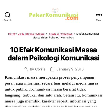
Search
Menu
PakarKomunikasi.com
Home
»
Jenis-jenis Komunikasi
»
Psikologi Komunikasi
»
10 Efek Komunikasi
Massa dalam Psikologi Komunikasi
10 Efek Komunikasi Massa
dalam Psikologi Komunikasi
By
Corrie
January 9, 2018
Post
Post
author
date
Komunikasi massa merupakan proses penyampaian
pesan atau informasi secara luas melalui media massa
untuk publik. Komunikasi massa bersifat tidak
langsung, terbuka, dan satu arah. Selain itu, komunikasi
massa juga memiliki karakter seperti informasi yang
disampaikan melalui media massa bersifat umum dan