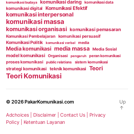
komunikasi daring
komunikasi data
komunikasi budaya
Komunikasi Efektif
komunikasi digital
komunikasi interpersonal
komunikasi massa
komunikasi organisasi
komunikasi pemasaran
Komunikasi Pembelajaran
komunikasi persuasif
Komunikasi Politik
media
komunikasi verbal
media massa
Media komunikasi
Media Sosial
model komunikasi
Organisasi
peran komunikasi
pengaruh
proses komunikasi
public relations
sistem komunikasi
Teori
strategi komunikasi
teknik komunikasi
Teori Komunikasi
© 2026
PakarKomunikasi.com
Up
↑
Adchoices |
Disclaimer |
Contact Us |
Privacy
Policy |
Ketentuan Layanan