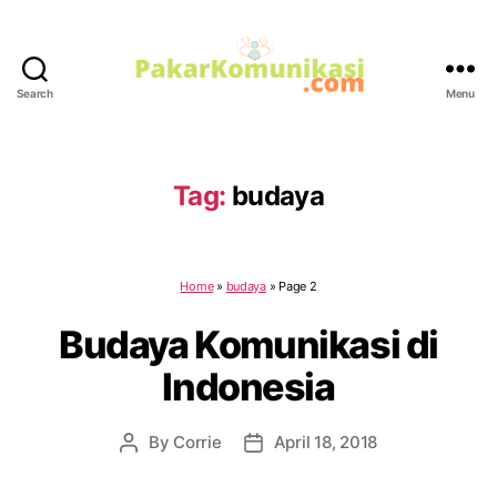
Search
Menu
PakarKomunikasi.com
Tag:
budaya
Home
»
budaya
»
Page 2
Budaya Komunikasi di
Indonesia
By
Corrie
April 18, 2018
Post
Post
author
date