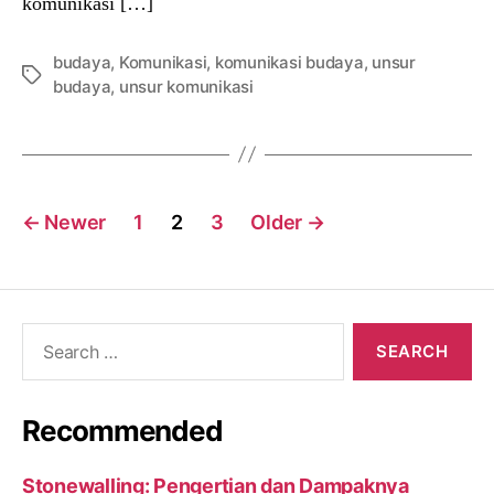
komunikasi […]
budaya
,
Komunikasi
,
komunikasi budaya
,
unsur
Tags
budaya
,
unsur komunikasi
Posts
←
Newer
1
2
3
Older
→
navigation
Search
for:
Recommended
Stonewalling: Pengertian dan Dampaknya