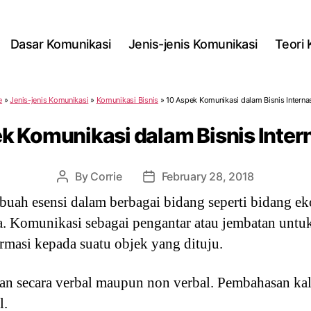
Dasar Komunikasi
Jenis-jenis Komunikasi
Teori
e
»
Jenis-jenis Komunikasi
»
Komunikasi Bisnis
»
10 Aspek Komunikasi dalam Bisnis Interna
k Komunikasi dalam Bisnis Inter
By
Corrie
February 28, 2018
Post
Post
author
date
ah esensi dalam berbagai bidang seperti bidang ekono
a. Komunikasi sebagai pengantar atau jembatan unt
masi kepada suatu objek yang dituju.
n secara verbal maupun non verbal. Pembahasan kali
l.