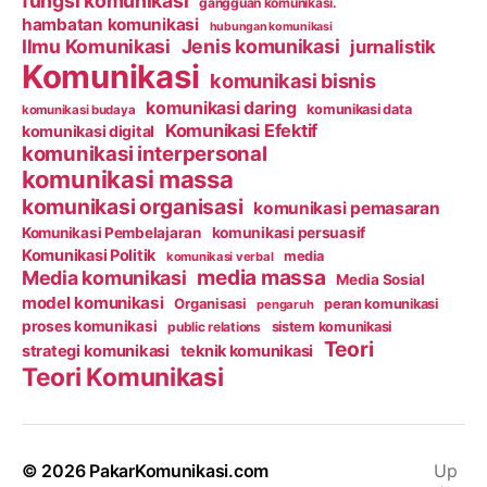
fungsi komunikasi
gangguan komunikasi.
hambatan komunikasi
hubungan komunikasi
Ilmu Komunikasi
Jenis komunikasi
jurnalistik
Komunikasi
komunikasi bisnis
komunikasi daring
komunikasi data
komunikasi budaya
Komunikasi Efektif
komunikasi digital
komunikasi interpersonal
komunikasi massa
komunikasi organisasi
komunikasi pemasaran
Komunikasi Pembelajaran
komunikasi persuasif
Komunikasi Politik
media
komunikasi verbal
media massa
Media komunikasi
Media Sosial
model komunikasi
Organisasi
peran komunikasi
pengaruh
proses komunikasi
public relations
sistem komunikasi
Teori
strategi komunikasi
teknik komunikasi
Teori Komunikasi
© 2026
PakarKomunikasi.com
Up