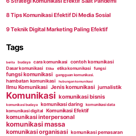
6 Strategi Komunikasi Efektif Saat Pandemi
8 Tips Komunikasi Efektif Di Media Sosial
9 Teknik Digital Marketing Paling Efektif
Tags
contoh komunikasi
cara komunikasi
budaya
berita
Dasar komunikasi
etika komunikasi
fungsi
Etika
fungsi komunikasi
gangguan komunikasi.
hambatan komunikasi
hubungan komunikasi
Ilmu Komunikasi
Jenis komunikasi
jurnalistik
Komunikasi
komunikasi bisnis
komunikasi daring
komunikasi data
komunikasi budaya
Komunikasi Efektif
komunikasi digital
komunikasi interpersonal
komunikasi massa
komunikasi organisasi
komunikasi pemasaran