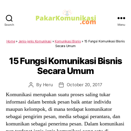
Search
Menu
PakarKomunikasi.com
Home
»
Jenis-jenis Komunikasi
»
Komunikasi Bisnis
»
15 Fungsi Komunikasi Bisnis
Secara Umum
15 Fungsi Komunikasi Bisnis
Secara Umum
By
Heru
October 20, 2017
Post
Post
author
date
Komunikasi merupakan suatu proses saling tukar
informasi dalam bentuk pesan baik antar individu
maupun kelompok, di mana terdapat komunikator
sebagai pengirim pesan, media sebagai perantara, dan
komunikan sebagai penerima pesan. Dalam komunikasi
pun terdapat jenis-jenis komunikasi yang satu di