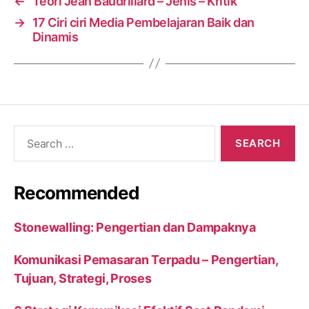
←
Teori Jean Baudrillard – Jenis – Kritik
→
17 Ciri ciri Media Pembelajaran Baik dan
Dinamis
Search
for:
Recommended
Stonewalling: Pengertian dan Dampaknya
Komunikasi Pemasaran Terpadu – Pengertian,
Tujuan, Strategi, Proses