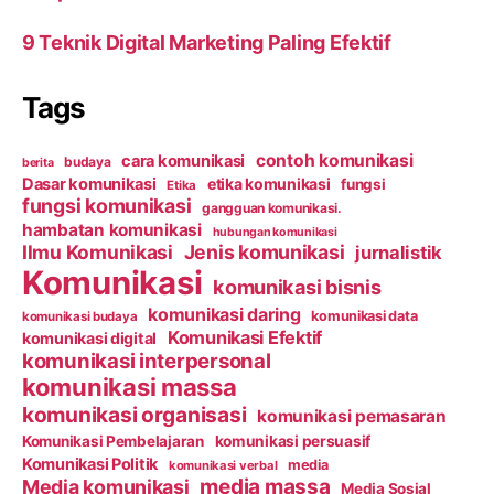
9 Teknik Digital Marketing Paling Efektif
Tags
contoh komunikasi
cara komunikasi
budaya
berita
Dasar komunikasi
etika komunikasi
fungsi
Etika
fungsi komunikasi
gangguan komunikasi.
hambatan komunikasi
hubungan komunikasi
Ilmu Komunikasi
Jenis komunikasi
jurnalistik
Komunikasi
komunikasi bisnis
komunikasi daring
komunikasi data
komunikasi budaya
Komunikasi Efektif
komunikasi digital
komunikasi interpersonal
komunikasi massa
komunikasi organisasi
komunikasi pemasaran
Komunikasi Pembelajaran
komunikasi persuasif
Komunikasi Politik
media
komunikasi verbal
media massa
Media komunikasi
Media Sosial