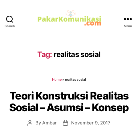
Search
Menu
PakarKomunikasi.com
Tag:
realitas sosial
Home
»
realitas sosial
Teori Konstruksi Realitas
Sosial – Asumsi – Konsep
By
Ambar
November 9, 2017
Post
Post
author
date