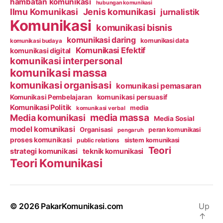
hambatan komunikasi
hubungan komunikasi
Ilmu Komunikasi
Jenis komunikasi
jurnalistik
Komunikasi
komunikasi bisnis
komunikasi daring
komunikasi data
komunikasi budaya
Komunikasi Efektif
komunikasi digital
komunikasi interpersonal
komunikasi massa
komunikasi organisasi
komunikasi pemasaran
Komunikasi Pembelajaran
komunikasi persuasif
Komunikasi Politik
media
komunikasi verbal
media massa
Media komunikasi
Media Sosial
model komunikasi
Organisasi
peran komunikasi
pengaruh
proses komunikasi
public relations
sistem komunikasi
Teori
strategi komunikasi
teknik komunikasi
Teori Komunikasi
© 2026
PakarKomunikasi.com
Up
↑