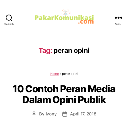
Search
Menu
PakarKomunikasi.com
Tag:
peran opini
Home
»
peran opini
10 Contoh Peran Media
Dalam Opini Publik
By
Ivony
April 17, 2018
Post
Post
author
date