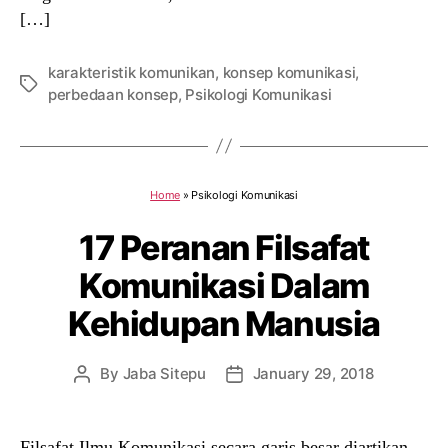
[…]
karakteristik komunikan
,
konsep komunikasi
,
Tags
perbedaan konsep
,
Psikologi Komunikasi
Home
»
Psikologi Komunikasi
17 Peranan Filsafat
Komunikasi Dalam
Kehidupan Manusia
By
Jaba Sitepu
January 29, 2018
Post
Post
author
date
Filsafat Ilmu Komunikasi secara garis besar diartikan