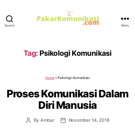
Search
Menu
PakarKomunikasi.com
Tag:
Psikologi Komunikasi
Home
»
Psikologi Komunikasi
Proses Komunikasi Dalam
Diri Manusia
By
Ambar
November 14, 2018
Post
Post
author
date