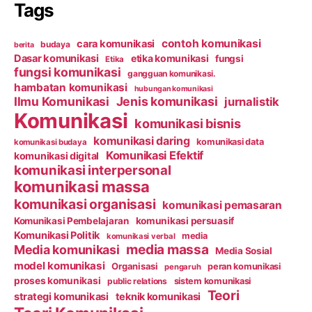
Tags
contoh komunikasi
cara komunikasi
budaya
berita
Dasar komunikasi
etika komunikasi
fungsi
Etika
fungsi komunikasi
gangguan komunikasi.
hambatan komunikasi
hubungan komunikasi
Ilmu Komunikasi
Jenis komunikasi
jurnalistik
Komunikasi
komunikasi bisnis
komunikasi daring
komunikasi data
komunikasi budaya
Komunikasi Efektif
komunikasi digital
komunikasi interpersonal
komunikasi massa
komunikasi organisasi
komunikasi pemasaran
Komunikasi Pembelajaran
komunikasi persuasif
Komunikasi Politik
media
komunikasi verbal
media massa
Media komunikasi
Media Sosial
model komunikasi
Organisasi
peran komunikasi
pengaruh
proses komunikasi
public relations
sistem komunikasi
Teori
strategi komunikasi
teknik komunikasi