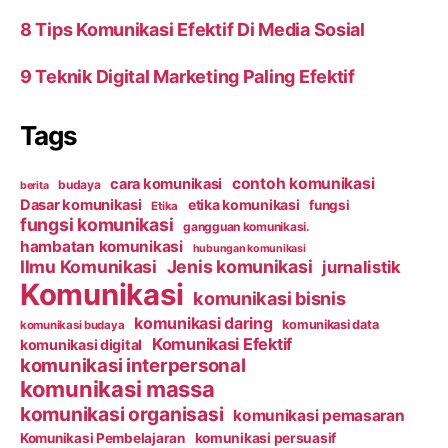
8 Tips Komunikasi Efektif Di Media Sosial
9 Teknik Digital Marketing Paling Efektif
Tags
contoh komunikasi
cara komunikasi
budaya
berita
Dasar komunikasi
etika komunikasi
fungsi
Etika
fungsi komunikasi
gangguan komunikasi.
hambatan komunikasi
hubungan komunikasi
Ilmu Komunikasi
Jenis komunikasi
jurnalistik
Komunikasi
komunikasi bisnis
komunikasi daring
komunikasi data
komunikasi budaya
Komunikasi Efektif
komunikasi digital
komunikasi interpersonal
komunikasi massa
komunikasi organisasi
komunikasi pemasaran
Komunikasi Pembelajaran
komunikasi persuasif