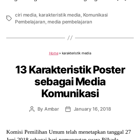
ciri media
,
karakteristik media
,
Komunikasi
Tags
Pembelajaran
,
media pembelajaran
Home
»
karakteristik media
13 Karakteristik Poster
sebagai Media
Komunikasi
By
Ambar
January 16, 2018
Post
Post
author
date
Komisi Pemilihan Umum telah menetapkan tanggal 27
Juni 2018 sebagai hari pemungutan suara Pilkada