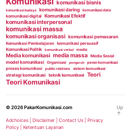
Komunikasi
komunikasi bisnis
komunikasi daring
komunikasi data
komunikasi budaya
Komunikasi Efektif
komunikasi digital
komunikasi interpersonal
komunikasi massa
komunikasi organisasi
komunikasi pemasaran
Komunikasi Pembelajaran
komunikasi persuasif
Komunikasi Politik
media
komunikasi verbal
media massa
Media komunikasi
Media Sosial
model komunikasi
Organisasi
peran komunikasi
pengaruh
proses komunikasi
public relations
sistem komunikasi
Teori
strategi komunikasi
teknik komunikasi
Teori Komunikasi
© 2026
PakarKomunikasi.com
Up
↑
Adchoices |
Disclaimer |
Contact Us |
Privacy
Policy |
Ketentuan Layanan