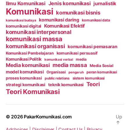
Ilmu Komunikasi
Jenis komunikasi
jurnalistik
Komunikasi
komunikasi bisnis
komunikasi daring
komunikasi data
komunikasi budaya
Komunikasi Efektif
komunikasi digital
komunikasi interpersonal
komunikasi massa
komunikasi organisasi
komunikasi pemasaran
Komunikasi Pembelajaran
komunikasi persuasif
Komunikasi Politik
media
komunikasi verbal
media massa
Media komunikasi
Media Sosial
model komunikasi
Organisasi
peran komunikasi
pengaruh
proses komunikasi
public relations
sistem komunikasi
Teori
strategi komunikasi
teknik komunikasi
Teori Komunikasi
© 2026
PakarKomunikasi.com
Up
↑
Adchoices |
Disclaimer |
Contact Us |
Privacy