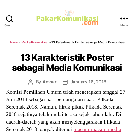
Search
Menu
PakarKomunikasi.com
Home
»
Media Komunikasi
»
13 Karakteristik Poster sebagai Media Komunikasi
13 Karakteristik Poster
sebagai Media Komunikasi
By
Ambar
January 16, 2018
Post
Post
author
date
Komisi Pemilihan Umum telah menetapkan tanggal 27
Juni 2018 sebagai hari pemungutan suara Pilkada
Serentak 2018. Namun, hiruk pikuk Pilkada Serentak
2018 sejatinya telah mulai terasa sejak tahun lalu. Di
daerah-daerah yang akan menyelenggarakan Pilkada
Serentak 2018 banyak ditemui
macam-macam media