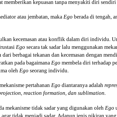
at memberikan kepuasan tanpa menyakiti diri sendiri
ediator atau jembatan, maka
Ego
berada di tengah, 
lkan kecemasan atau konflik dalam diri individu. U
frustasi
Ego
secara tak sadar lalu menggunakan mek
 dari berbagai tekanan dan kecemasan dengan mendis
ratkan pada bagaimana
Ego
membela diri terhadap pe
rima oleh
Ego
seorang individu.
 mekanisme pertahanan
Ego
diantaranya adalah
repre
projection, reaction formation, dan sublimation.
a mekanisme tidak sadar yang digunakan oleh
Ego
u
agar tidak menjadi sadar. Adapun jenis pikiran yan