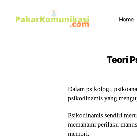
Home
PakarKomunikasi.com
Teori P
Dalam psikologi, psikoanal
psikodinamis yang mengup
Psikodinamis sendiri mer
memahami perilaku manusia
memori.