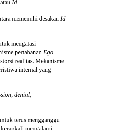
 atau
Id.
antara memenuhi desakan
Id
ntuk mengatasi
anisme pertahanan
Ego
torsi realitas. Mekanisme
ristiwa internal yang
ssion, denial,
ntuk terus mengganggu
g kerapkali mengalami