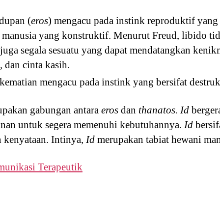
idupan (
eros
) mengacu pada instink reproduktif yang
 manusia yang konstruktif. Menurut Freud, libido t
 juga segala sesuatu yang dapat mendatangkan kenikm
dan cinta kasih.
 kematian mengacu pada instink yang bersifat destrukt
upakan gabungan antara
eros
dan
thanatos. Id
bergera
inan untuk segera memenuhi kebutuhannya.
Id
bersif
 kenyataan. Intinya,
Id
merupakan tabiat hewani man
nikasi Terapeutik