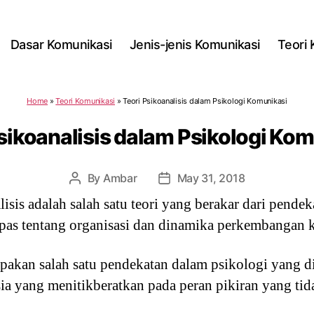
Dasar Komunikasi
Jenis-jenis Komunikasi
Teori
Home
»
Teori Komunikasi
»
Teori Psikoanalisis dalam Psikologi Komunikasi
sikoanalisis dalam Psikologi Ko
By
Ambar
May 31, 2018
Post
Post
author
date
isis adalah salah satu teori yang berakar dari pendek
as tentang organisasi dan dinamika perkembangan k
upakan salah satu pendekatan dalam psikologi yang 
 yang menitikberatkan pada peran pikiran yang tidak