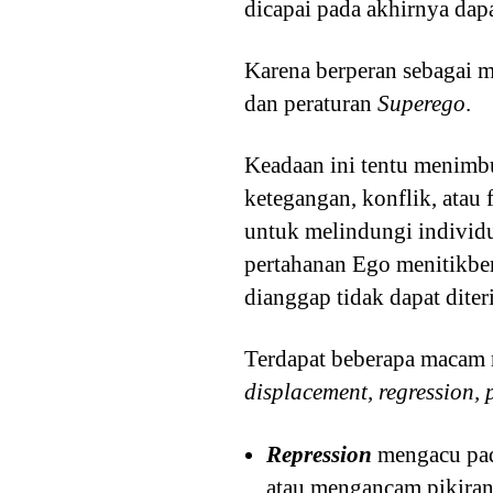
dicapai pada akhirnya dap
Karena berperan sebagai m
dan peraturan
Superego
.
Keadaan ini tentu menimbu
ketegangan, konflik, atau 
untuk melindungi individu
pertahanan Ego menitikbe
dianggap tidak dapat dite
Terdapat beberapa macam
displacement, regression, 
Repression
mengacu pad
atau mengancam pikiran 