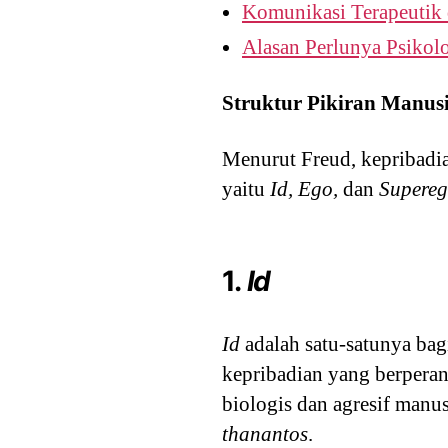
Komunikasi Terapeutik
Alasan Perlunya Psikol
Struktur Pikiran Manus
Menurut Freud, kepribadia
yaitu
Id, Ego,
dan
Supere
1.
Id
Id
adalah satu-satunya bagi
kepribadian yang berperan
biologis dan agresif manus
thanantos
.