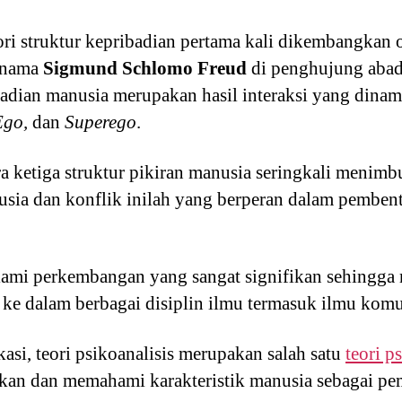
eori struktur kepribadian pertama kali dikembangkan 
ernama
Sigmund Schlomo Freud
di penghujung abad 
adian manusia merupakan hasil interaksi yang dinamis
Ego,
dan
Superego
.
ara ketiga struktur pikiran manusia seringkali menim
nusia dan konflik inilah yang berperan dalam pemben
lami perkembangan yang sangat signifikan sehingga 
i ke dalam berbagai disiplin ilmu termasuk ilmu komu
si, teori psikoanalisis merupakan salah satu
teori p
kan dan memahami karakteristik manusia sebagai p