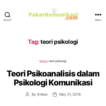
Search
Menu
PakarKomunikasi.com
Tag:
teori psikologi
Home
»
teori psikologi
Teori Psikoanalisis dalam
Psikologi Komunikasi
By
Ambar
May 31, 2018
Post
Post
author
date