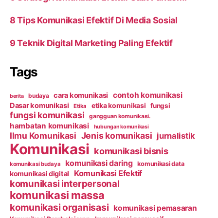
8 Tips Komunikasi Efektif Di Media Sosial
9 Teknik Digital Marketing Paling Efektif
Tags
contoh komunikasi
cara komunikasi
budaya
berita
Dasar komunikasi
etika komunikasi
fungsi
Etika
fungsi komunikasi
gangguan komunikasi.
hambatan komunikasi
hubungan komunikasi
Ilmu Komunikasi
Jenis komunikasi
jurnalistik
Komunikasi
komunikasi bisnis
komunikasi daring
komunikasi data
komunikasi budaya
Komunikasi Efektif
komunikasi digital
komunikasi interpersonal
komunikasi massa
komunikasi organisasi
komunikasi pemasaran