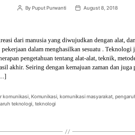
By
Puput Purwanti
August 8, 2018
Post
Post
author
date
reasi dari manusia yang diwujudkan dengan alat, dan
ekerjaan dalam menghasilkan sesuatu . Teknologi j
rapan pengetahuan tentang alat-alat, teknik, metode
hasil akhir. Seiring dengan kemajuan zaman dan jug
[…]
r komunikasi
,
Komunikasi
,
komunikasi masyarakat
,
pengaru
aruh teknologi
,
teknologi