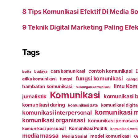
8 Tips Komunikasi Efektif Di Media So
9 Teknik Digital Marketing Paling Efek
Tags
contoh komunikasi
cara komunikasi
D
budaya
berita
fungsi komunikasi
etika komunikasi
fungsi
ganggu
Ilmu Kom
hambatan komunikasi
hubungan komunikasi
Komunikasi
komunikasi b
jurnalistik
komunikasi daring
komunikasi digita
komunikasi data
komunikasi 
komunikasi interpersonal
komunikasi organisasi
komunikasi pemasar
Komunikasi Politik
komunikasi persuasif
komunikasi verb
media massa
model komunikasi
Media Sosial
Or