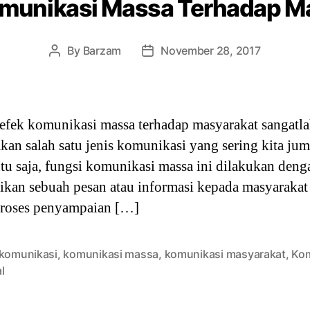
omunikasi Massa Terhadap M
By
Barzam
November 28, 2017
Post
Post
author
date
fek komunikasi massa terhadap masyarakat sangatla
an salah satu jenis komunikasi yang sering kita ju
tu saja, fungsi komunikasi massa ini dilakukan denga
kan sebuah pesan atau informasi kepada masyarakat
proses penyampaian […]
 komunikasi
,
komunikasi massa
,
komunikasi masyarakat
,
Kom
l