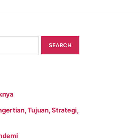
knya
ertian, Tujuan, Strategi,
andemi