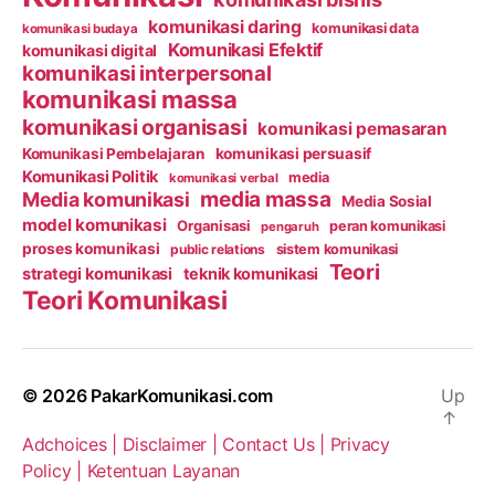
komunikasi daring
komunikasi data
komunikasi budaya
Komunikasi Efektif
komunikasi digital
komunikasi interpersonal
komunikasi massa
komunikasi organisasi
komunikasi pemasaran
Komunikasi Pembelajaran
komunikasi persuasif
Komunikasi Politik
media
komunikasi verbal
media massa
Media komunikasi
Media Sosial
model komunikasi
Organisasi
peran komunikasi
pengaruh
proses komunikasi
public relations
sistem komunikasi
Teori
strategi komunikasi
teknik komunikasi
Teori Komunikasi
© 2026
PakarKomunikasi.com
Up
↑
Adchoices |
Disclaimer |
Contact Us |
Privacy
Policy |
Ketentuan Layanan