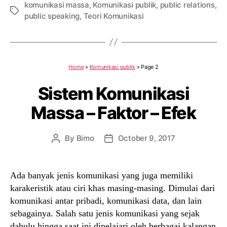
komunikasi massa
,
Komunikasi publik
,
public relations
,
Tags
public speaking
,
Teori Komunikasi
Home
»
Komunikasi publik
»
Page 2
Sistem Komunikasi
Massa – Faktor – Efek
By
Bimo
October 9, 2017
Post
Post
author
date
Ada banyak jenis komunikasi yang juga memiliki
karakeristik atau ciri khas masing-masing. Dimulai dari
komunikasi antar pribadi, komunikasi data, dan lain
sebagainya. Salah satu jenis komunikasi yang sejak
dahulu hingga saat ini dipelajari oleh berbagai kalangan