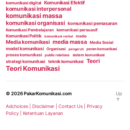
Komunikasi Efektif
komunikasi digital
komunikasi interpersonal
komunikasi massa
komunikasi organisasi
komunikasi pemasaran
Komunikasi Pembelajaran
komunikasi persuasif
Komunikasi Politik
media
komunikasi verbal
media massa
Media komunikasi
Media Sosial
model komunikasi
Organisasi
peran komunikasi
pengaruh
proses komunikasi
public relations
sistem komunikasi
Teori
strategi komunikasi
teknik komunikasi
Teori Komunikasi
© 2026
PakarKomunikasi.com
Up
↑
Adchoices |
Disclaimer |
Contact Us |
Privacy
Policy |
Ketentuan Layanan