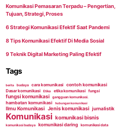
Komunikasi Pemasaran Terpadu – Pengertian,
Tujuan, Strategi, Proses
6 Strategi Komunikasi Efektif Saat Pandemi
8 Tips Komunikasi Efektif Di Media Sosial
9 Teknik Digital Marketing Paling Efektif
Tags
contoh komunikasi
cara komunikasi
budaya
berita
Dasar komunikasi
etika komunikasi
fungsi
Etika
fungsi komunikasi
gangguan komunikasi.
hambatan komunikasi
hubungan komunikasi
Ilmu Komunikasi
Jenis komunikasi
jurnalistik
Komunikasi
komunikasi bisnis
komunikasi daring
komunikasi data
komunikasi budaya