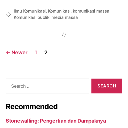
Ilmu Komunikasi
,
Komunikasi
,
komunikasi massa
,
Tags
Komunikasi publik
,
media massa
Posts
←
Newer
1
2
navigation
Search
for:
Recommended
Stonewalling: Pengertian dan Dampaknya