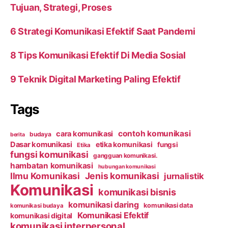
Tujuan, Strategi, Proses
6 Strategi Komunikasi Efektif Saat Pandemi
8 Tips Komunikasi Efektif Di Media Sosial
9 Teknik Digital Marketing Paling Efektif
Tags
contoh komunikasi
cara komunikasi
budaya
berita
Dasar komunikasi
etika komunikasi
fungsi
Etika
fungsi komunikasi
gangguan komunikasi.
hambatan komunikasi
hubungan komunikasi
Ilmu Komunikasi
Jenis komunikasi
jurnalistik
Komunikasi
komunikasi bisnis
komunikasi daring
komunikasi data
komunikasi budaya
Komunikasi Efektif
komunikasi digital
komunikasi interpersonal