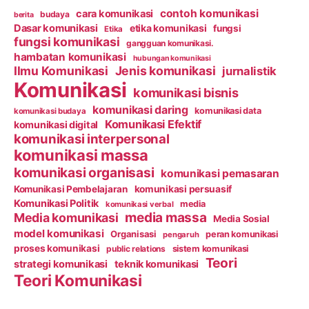
contoh komunikasi
cara komunikasi
budaya
berita
Dasar komunikasi
etika komunikasi
fungsi
Etika
fungsi komunikasi
gangguan komunikasi.
hambatan komunikasi
hubungan komunikasi
Ilmu Komunikasi
Jenis komunikasi
jurnalistik
Komunikasi
komunikasi bisnis
komunikasi daring
komunikasi data
komunikasi budaya
Komunikasi Efektif
komunikasi digital
komunikasi interpersonal
komunikasi massa
komunikasi organisasi
komunikasi pemasaran
Komunikasi Pembelajaran
komunikasi persuasif
Komunikasi Politik
media
komunikasi verbal
media massa
Media komunikasi
Media Sosial
model komunikasi
Organisasi
peran komunikasi
pengaruh
proses komunikasi
public relations
sistem komunikasi
Teori
strategi komunikasi
teknik komunikasi
Teori Komunikasi