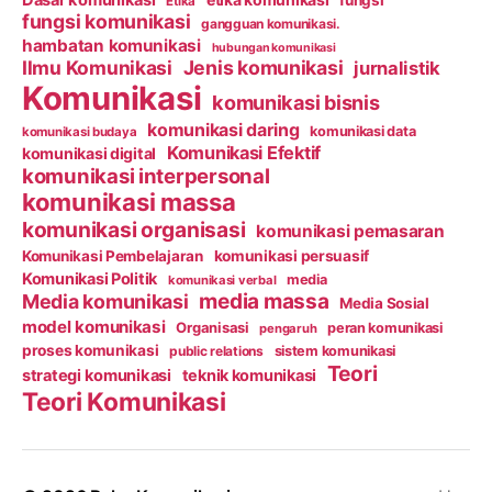
Etika
fungsi komunikasi
gangguan komunikasi.
hambatan komunikasi
hubungan komunikasi
Ilmu Komunikasi
Jenis komunikasi
jurnalistik
Komunikasi
komunikasi bisnis
komunikasi daring
komunikasi data
komunikasi budaya
Komunikasi Efektif
komunikasi digital
komunikasi interpersonal
komunikasi massa
komunikasi organisasi
komunikasi pemasaran
Komunikasi Pembelajaran
komunikasi persuasif
Komunikasi Politik
media
komunikasi verbal
media massa
Media komunikasi
Media Sosial
model komunikasi
Organisasi
peran komunikasi
pengaruh
proses komunikasi
public relations
sistem komunikasi
Teori
strategi komunikasi
teknik komunikasi
Teori Komunikasi