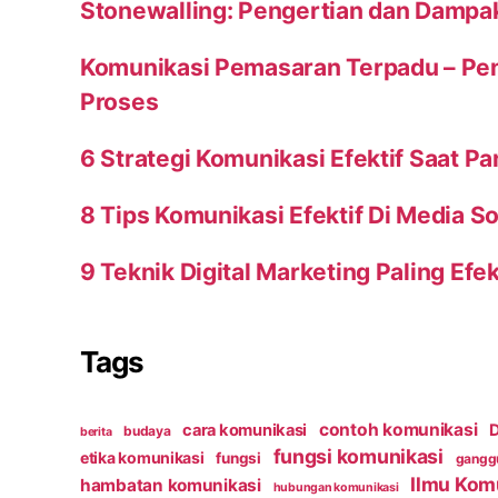
Stonewalling: Pengertian dan Dampa
Komunikasi Pemasaran Terpadu – Peng
Proses
6 Strategi Komunikasi Efektif Saat P
8 Tips Komunikasi Efektif Di Media So
9 Teknik Digital Marketing Paling Efek
Tags
contoh komunikasi
cara komunikasi
D
budaya
berita
fungsi komunikasi
etika komunikasi
fungsi
ganggu
Ilmu Kom
hambatan komunikasi
hubungan komunikasi