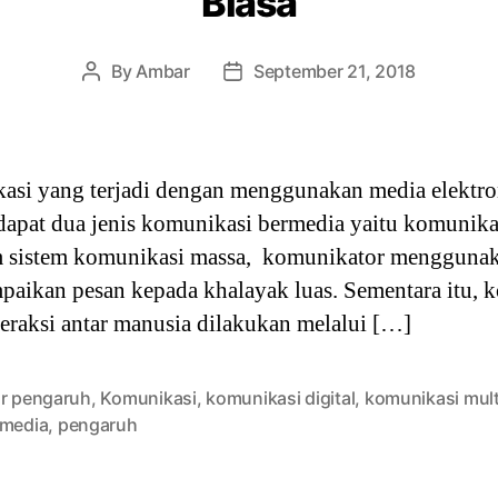
Biasa
By
Ambar
September 21, 2018
Post
Post
author
date
kasi yang terjadi dengan menggunakan media elektr
dapat dua jenis komunikasi bermedia yaitu komunik
 sistem komunikasi massa, komunikator menggunakan
paikan pesan kepada khalayak luas. Sementara itu, 
teraksi antar manusia dilakukan melalui […]
or pengaruh
,
Komunikasi
,
komunikasi digital
,
komunikasi mul
imedia
,
pengaruh