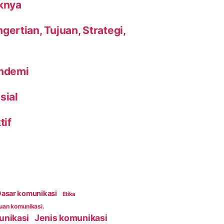
knya
ertian, Tujuan, Strategi,
andemi
sial
tif
asar komunikasi
Etika
an komunikasi.
unikasi
Jenis komunikasi