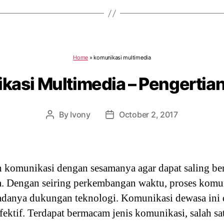
Home
»
komunikasi multimedia
asi Multimedia – Pengertian
By
Ivony
October 2, 2017
Post
Post
author
date
omunikasi dengan sesamanya agar dapat saling bert
ya. Dengan seiring perkembangan waktu, proses komu
adanya dukungan teknologi. Komunikasi dewasa ini 
fektif. Terdapat bermacam jenis komunikasi, salah s