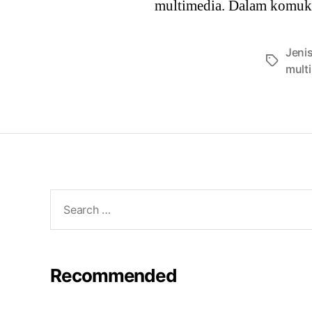
multimedia. Dalam komuka
Jeni
Tags
mult
Search
for:
Recommended