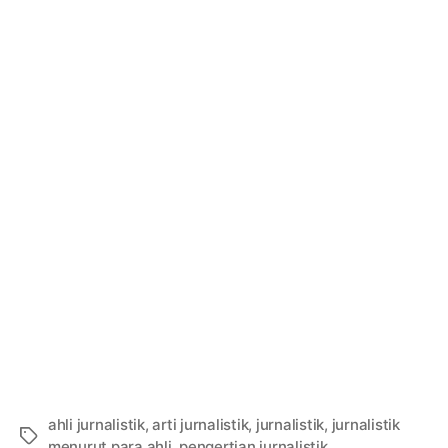
ahli jurnalistik
,
arti jurnalistik
,
jurnalistik
,
jurnalistik
Tags
menurut para ahli
,
pengertian jurnalistik