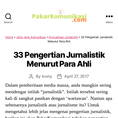
Search
Menu
PakarKomunikasi.com
Home
»
Jenis-jenis Komunikasi
»
Komunikasi Jurnalistik
»
33 Pengertian Jurnalistik
Menurut Para Ahli
33 Pengertian Jurnalistik
Menurut Para Ahli
By
Ivony
April 27, 2017
Post
Post
author
date
Dalam pemberitaan media massa, anda mungkin sering
mendengar istilah “jurnalistik”. Istilah tersebut sering
kali di sangkut pautkan dengan ‘wartawan’. Namun apa
sebenarnya jurnalistik atau jurnalisme itu? Untuk
mengetahui lebih jelas mengenai pengertian jurnalistik,
berikut ini akan PakarKomunikasi tuliskan pengertian