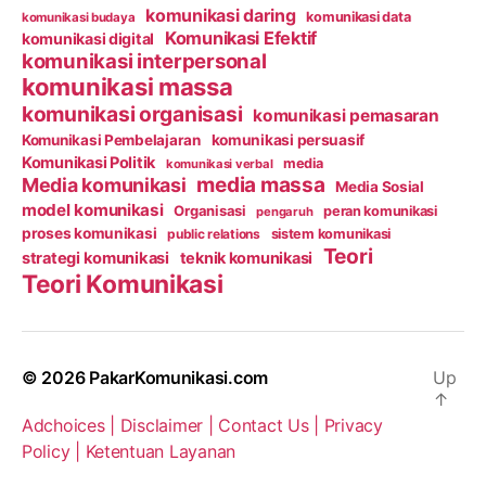
komunikasi daring
komunikasi data
komunikasi budaya
Komunikasi Efektif
komunikasi digital
komunikasi interpersonal
komunikasi massa
komunikasi organisasi
komunikasi pemasaran
Komunikasi Pembelajaran
komunikasi persuasif
Komunikasi Politik
media
komunikasi verbal
media massa
Media komunikasi
Media Sosial
model komunikasi
Organisasi
peran komunikasi
pengaruh
proses komunikasi
public relations
sistem komunikasi
Teori
strategi komunikasi
teknik komunikasi
Teori Komunikasi
© 2026
PakarKomunikasi.com
Up
↑
Adchoices |
Disclaimer |
Contact Us |
Privacy
Policy |
Ketentuan Layanan