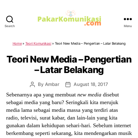
Search
Menu
PakarKomunikasi.com
Home
»
Teori Komunikasi
»
Teori New Media – Pengertian – Latar Belakang
Teori New Media – Pengertian
– Latar Belakang
By
Ambar
August 18, 2017
Post
Post
author
date
Sebenarnya apa yang membuat
new media
disebut
sebagai media yang baru? Seringkali kita merujuk
media lama sebagai media massa yang terdiri atas
radio, televisi, surat kabar, dan lain-lain yang kita
gunakan dalam kehidupan sehari-hari. Sebelum internet
berkembang seperti sekarang, kita mendengarkan musik