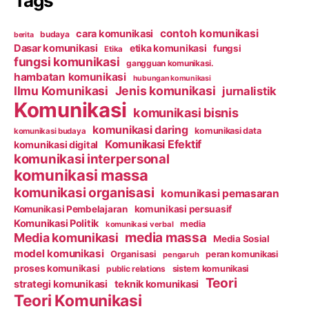
Tags
contoh komunikasi
cara komunikasi
budaya
berita
Dasar komunikasi
etika komunikasi
fungsi
Etika
fungsi komunikasi
gangguan komunikasi.
hambatan komunikasi
hubungan komunikasi
Ilmu Komunikasi
Jenis komunikasi
jurnalistik
Komunikasi
komunikasi bisnis
komunikasi daring
komunikasi data
komunikasi budaya
Komunikasi Efektif
komunikasi digital
komunikasi interpersonal
komunikasi massa
komunikasi organisasi
komunikasi pemasaran
Komunikasi Pembelajaran
komunikasi persuasif
Komunikasi Politik
media
komunikasi verbal
media massa
Media komunikasi
Media Sosial
model komunikasi
Organisasi
peran komunikasi
pengaruh
proses komunikasi
public relations
sistem komunikasi
Teori
strategi komunikasi
teknik komunikasi
Teori Komunikasi