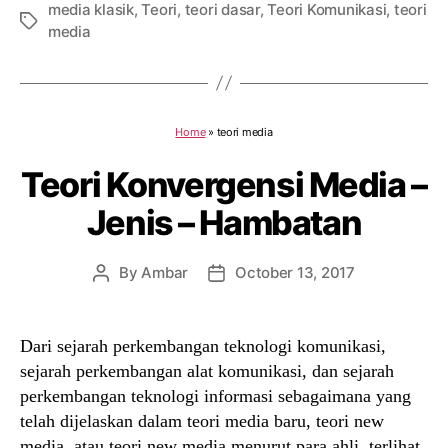
media klasik
,
Teori
,
teori dasar
,
Teori Komunikasi
,
teori
Tags
media
Home
»
teori media
Teori Konvergensi Media –
Jenis – Hambatan
By
Ambar
October 13, 2017
Post
Post
author
date
Dari sejarah perkembangan teknologi komunikasi,
sejarah perkembangan alat komunikasi, dan sejarah
perkembangan teknologi informasi sebagaimana yang
telah dijelaskan dalam teori media baru, teori new
media, atau teori new media menurut para ahli, terlihat