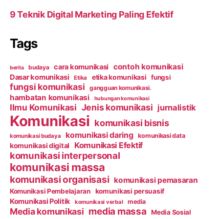
9 Teknik Digital Marketing Paling Efektif
Tags
contoh komunikasi
cara komunikasi
budaya
berita
Dasar komunikasi
etika komunikasi
fungsi
Etika
fungsi komunikasi
gangguan komunikasi.
hambatan komunikasi
hubungan komunikasi
Ilmu Komunikasi
Jenis komunikasi
jurnalistik
Komunikasi
komunikasi bisnis
komunikasi daring
komunikasi data
komunikasi budaya
Komunikasi Efektif
komunikasi digital
komunikasi interpersonal
komunikasi massa
komunikasi organisasi
komunikasi pemasaran
Komunikasi Pembelajaran
komunikasi persuasif
Komunikasi Politik
media
komunikasi verbal
media massa
Media komunikasi
Media Sosial