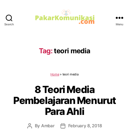
Search
Menu
PakarKomunikasi.com
Tag:
teori media
Home
»
teori media
8 Teori Media
Pembelajaran Menurut
Para Ahli
By
Ambar
February 8, 2018
Post
Post