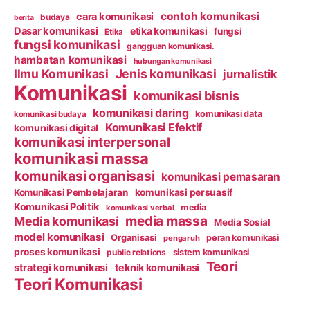
contoh komunikasi
cara komunikasi
budaya
berita
Dasar komunikasi
etika komunikasi
fungsi
Etika
fungsi komunikasi
gangguan komunikasi.
hambatan komunikasi
hubungan komunikasi
Ilmu Komunikasi
Jenis komunikasi
jurnalistik
Komunikasi
komunikasi bisnis
komunikasi daring
komunikasi data
komunikasi budaya
Komunikasi Efektif
komunikasi digital
komunikasi interpersonal
komunikasi massa
komunikasi organisasi
komunikasi pemasaran
Komunikasi Pembelajaran
komunikasi persuasif
Komunikasi Politik
media
komunikasi verbal
media massa
Media komunikasi
Media Sosial
model komunikasi
Organisasi
peran komunikasi
pengaruh
proses komunikasi
public relations
sistem komunikasi
Teori
strategi komunikasi
teknik komunikasi
Teori Komunikasi