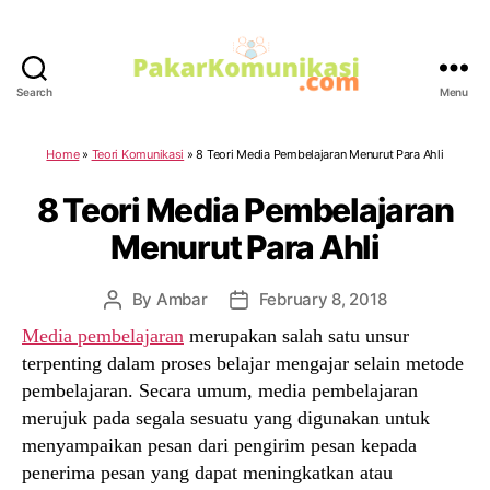
Search
Menu
PakarKomunikasi.com
Home
»
Teori Komunikasi
»
8 Teori Media Pembelajaran Menurut Para Ahli
8 Teori Media Pembelajaran
Menurut Para Ahli
By
Ambar
February 8, 2018
Post
Post
author
date
Media pembelajaran
merupakan salah satu unsur
terpenting dalam proses belajar mengajar selain metode
pembelajaran. Secara umum, media pembelajaran
merujuk pada segala sesuatu yang digunakan untuk
menyampaikan pesan dari pengirim pesan kepada
penerima pesan yang dapat meningkatkan atau