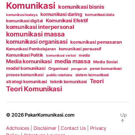
Komunikasi
komunikasi bisnis
komunikasi daring
komunikasi data
komunikasi budaya
Komunikasi Efektif
komunikasi digital
komunikasi interpersonal
komunikasi massa
komunikasi organisasi
komunikasi pemasaran
Komunikasi Pembelajaran
komunikasi persuasif
Komunikasi Politik
media
komunikasi verbal
media massa
Media komunikasi
Media Sosial
model komunikasi
Organisasi
peran komunikasi
pengaruh
proses komunikasi
public relations
sistem komunikasi
Teori
strategi komunikasi
teknik komunikasi
Teori Komunikasi
© 2026
PakarKomunikasi.com
Up
↑
Adchoices |
Disclaimer |
Contact Us |
Privacy