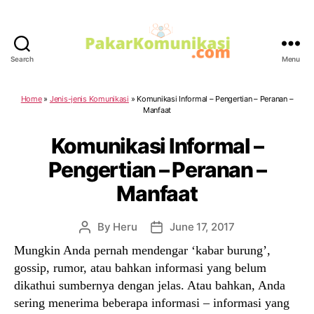
Search
Menu
PakarKomunikasi.com
Home
»
Jenis-jenis Komunikasi
»
Komunikasi Informal – Pengertian – Peranan –
Manfaat
Komunikasi Informal –
Pengertian – Peranan –
Manfaat
By
Heru
June 17, 2017
Post
Post
author
date
Mungkin Anda pernah mendengar ‘kabar burung’,
gossip, rumor, atau bahkan informasi yang belum
dikathui sumbernya dengan jelas. Atau bahkan, Anda
sering menerima beberapa informasi – informasi yang