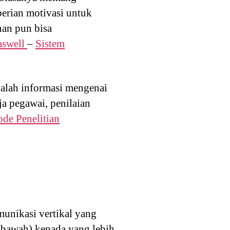
berian motivasi untuk
han pun bisa
aswell
–
Sistem
dalah informasi mengenai
ja pegawai, penilaian
de Penelitian
munikasi vertikal yang
 (bawah) kepada yang lebih