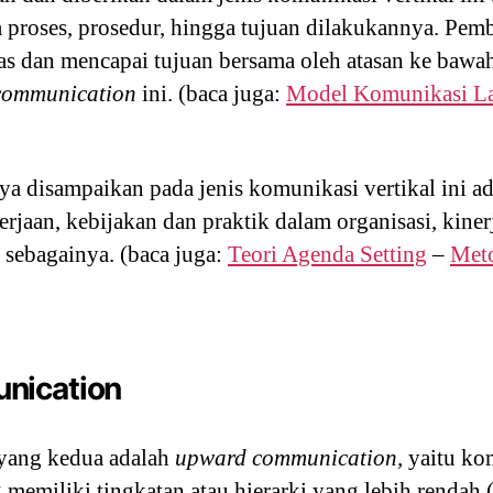
a proses, prosedur, hingga tujuan dilakukannya. Pem
s dan mencapai tujuan bersama oleh atasan ke bawa
communication
ini. (baca juga:
Model Komunikasi L
nya disampaikan pada jenis komunikasi vertikal ini a
jaan, kebijakan dan praktik dalam organisasi, kiner
 sebagainya. (baca juga:
Teori Agenda Setting
–
Meto
nication
 yang kedua adalah
upward communication,
yaitu ko
 memiliki tingkatan atau hierarki yang lebih rendah