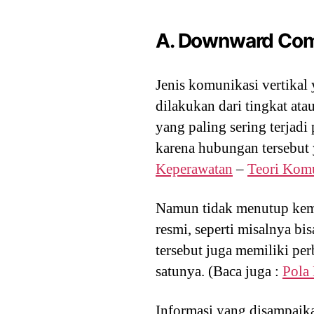
A. Downward Com
Jenis komunikasi vertikal
dilakukan dari tingkat ata
yang paling sering terjad
karena hubungan tersebut 
Keperawatan
–
Teori Kom
Namun tidak menutup kemu
resmi, seperti misalnya bi
tersebut juga memiliki pe
satunya. (Baca juga :
Pola
Informasi yang disampaika