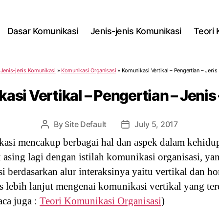
Dasar Komunikasi
Jenis-jenis Komunikasi
Teori
»
Jenis-jenis Komunikasi
»
Komunikasi Organisasi
»
Komunikasi Vertikal – Pengertian – Jenis
si Vertikal – Pengertian – Jenis
By
Site Default
July 5, 2017
Post
Post
author
date
asi mencakup berbagai hal dan aspek dalam kehidup
ak asing lagi dengan istilah komunikasi organisasi, 
i berdasarkan alur interaksinya yaitu vertikal dan h
as lebih lanjut mengenai komunikasi vertikal yang te
aca juga :
Teori Komunikasi Organisasi
)