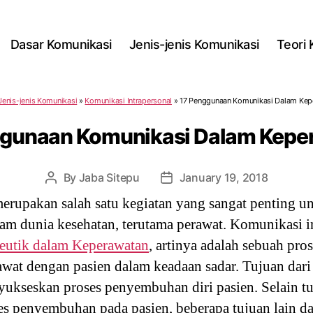
Dasar Komunikasi
Jenis-jenis Komunikasi
Teori
Jenis-jenis Komunikasi
»
Komunikasi Intrapersonal
»
17 Penggunaan Komunikasi Dalam Kep
ggunaan Komunikasi Dalam Kepe
By
Jaba Sitepu
January 19, 2018
Post
Post
author
date
rupakan salah satu kegiatan yang sangat penting un
lam dunia kesehatan, terutama perawat. Komunikasi i
eutik dalam Keperawatan
, artinya adalah sebuah pro
awat dengan pasien dalam keadaan sadar. Tujuan da
yukseskan proses penyembuhan diri pasien. Selain t
s penyembuhan pada pasien, beberapa tujuan lain d