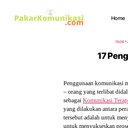
Home
PakarKomunikasi.com
Home
»
17 Pen
Penggunaan komunikasi me
– orang yang terlibat dida
sebagai
Komunikasi Terap
yang dilakukan antara per
tersebut adalah untuk men
untuk menyukseskan prose