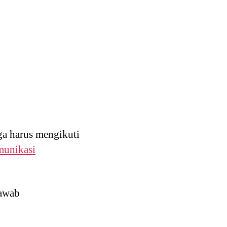
ga harus mengikuti
munikasi
jawab