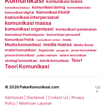
Komunikasi
komunikasi bisnis
komunikasi daring
komunikasi data
komunikasi budaya
Komunikasi Efektif
komunikasi digital
komunikasi interpersonal
komunikasi massa
komunikasi organisasi
komunikasi pemasaran
Komunikasi Pembelajaran
komunikasi persuasif
Komunikasi Politik
media
komunikasi verbal
media massa
Media komunikasi
Media Sosial
model komunikasi
Organisasi
peran komunikasi
pengaruh
proses komunikasi
public relations
sistem komunikasi
Teori
strategi komunikasi
teknik komunikasi
Teori Komunikasi
© 2026
PakarKomunikasi.com
Up
↑
Adchoices |
Disclaimer |
Contact Us |
Privacy
Policy |
Ketentuan Layanan