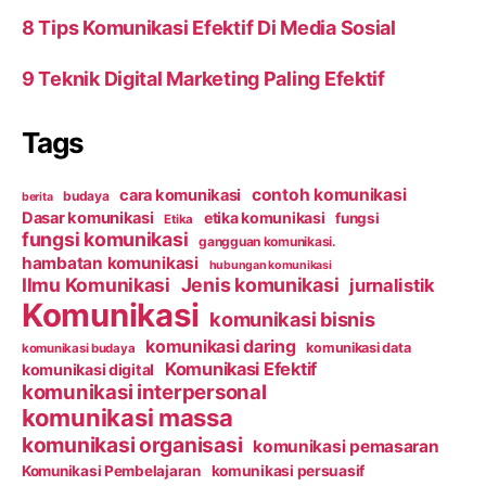
8 Tips Komunikasi Efektif Di Media Sosial
9 Teknik Digital Marketing Paling Efektif
Tags
contoh komunikasi
cara komunikasi
budaya
berita
Dasar komunikasi
etika komunikasi
fungsi
Etika
fungsi komunikasi
gangguan komunikasi.
hambatan komunikasi
hubungan komunikasi
Ilmu Komunikasi
Jenis komunikasi
jurnalistik
Komunikasi
komunikasi bisnis
komunikasi daring
komunikasi data
komunikasi budaya
Komunikasi Efektif
komunikasi digital
komunikasi interpersonal
komunikasi massa
komunikasi organisasi
komunikasi pemasaran
Komunikasi Pembelajaran
komunikasi persuasif