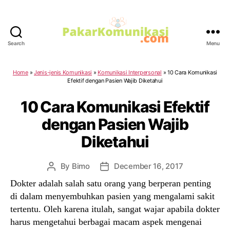
Search
Menu
PakarKomunikasi.com
Home
»
Jenis-jenis Komunikasi
»
Komunikasi Interpersonal
»
10 Cara Komunikasi
Efektif dengan Pasien Wajib Diketahui
10 Cara Komunikasi Efektif
dengan Pasien Wajib
Diketahui
By
Bimo
December 16, 2017
Post
Post
author
date
Dokter adalah salah satu orang yang berperan penting
di dalam menyembuhkan pasien yang mengalami sakit
tertentu. Oleh karena itulah, sangat wajar apabila dokter
harus mengetahui berbagai macam aspek mengenai