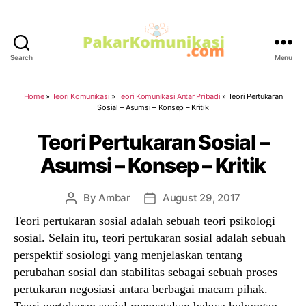
Search
Menu
PakarKomunikasi.com
Home
»
Teori Komunikasi
»
Teori Komunikasi Antar Pribadi
»
Teori Pertukaran
Sosial – Asumsi – Konsep – Kritik
Teori Pertukaran Sosial –
Asumsi – Konsep – Kritik
By
Ambar
August 29, 2017
Post
Post
author
date
Teori pertukaran sosial adalah sebuah teori psikologi
sosial. Selain itu, teori pertukaran sosial adalah sebuah
perspektif sosiologi yang menjelaskan tentang
perubahan sosial dan stabilitas sebagai sebuah proses
pertukaran negosiasi antara berbagai macam pihak.
Teori pertukaran sosial menyatakan bahwa hubungan