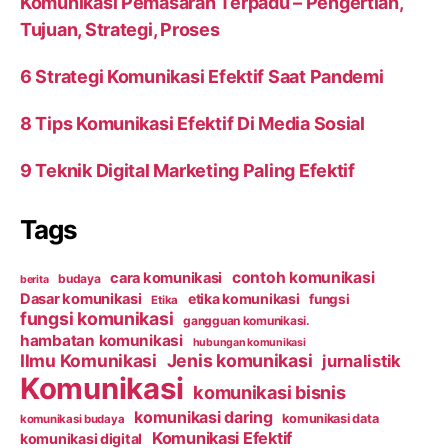
Komunikasi Pemasaran Terpadu – Pengertian,
Tujuan, Strategi, Proses
6 Strategi Komunikasi Efektif Saat Pandemi
8 Tips Komunikasi Efektif Di Media Sosial
9 Teknik Digital Marketing Paling Efektif
Tags
contoh komunikasi
cara komunikasi
budaya
berita
Dasar komunikasi
etika komunikasi
fungsi
Etika
fungsi komunikasi
gangguan komunikasi.
hambatan komunikasi
hubungan komunikasi
Ilmu Komunikasi
Jenis komunikasi
jurnalistik
Komunikasi
komunikasi bisnis
komunikasi daring
komunikasi data
komunikasi budaya
Komunikasi Efektif
komunikasi digital