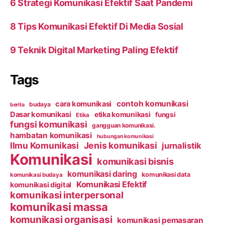
6 Strategi Komunikasi Efektif Saat Pandemi
8 Tips Komunikasi Efektif Di Media Sosial
9 Teknik Digital Marketing Paling Efektif
Tags
contoh komunikasi
cara komunikasi
budaya
berita
Dasar komunikasi
etika komunikasi
fungsi
Etika
fungsi komunikasi
gangguan komunikasi.
hambatan komunikasi
hubungan komunikasi
Ilmu Komunikasi
Jenis komunikasi
jurnalistik
Komunikasi
komunikasi bisnis
komunikasi daring
komunikasi data
komunikasi budaya
Komunikasi Efektif
komunikasi digital
komunikasi interpersonal
komunikasi massa
komunikasi organisasi
komunikasi pemasaran