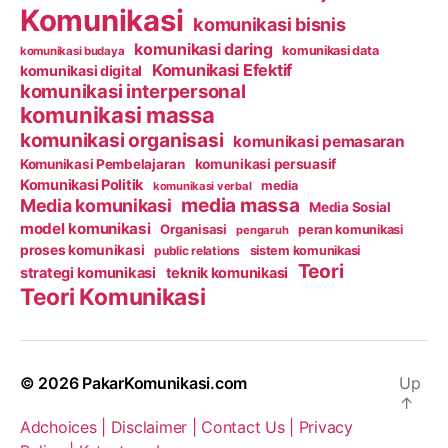
Komunikasi
komunikasi bisnis
komunikasi daring
komunikasi data
komunikasi budaya
Komunikasi Efektif
komunikasi digital
komunikasi interpersonal
komunikasi massa
komunikasi organisasi
komunikasi pemasaran
Komunikasi Pembelajaran
komunikasi persuasif
Komunikasi Politik
media
komunikasi verbal
media massa
Media komunikasi
Media Sosial
model komunikasi
Organisasi
peran komunikasi
pengaruh
proses komunikasi
public relations
sistem komunikasi
Teori
strategi komunikasi
teknik komunikasi
Teori Komunikasi
© 2026
PakarKomunikasi.com
Up
↑
Adchoices |
Disclaimer |
Contact Us |
Privacy