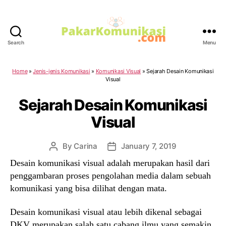
Search
Menu
PakarKomunikasi.com
Home
»
Jenis-jenis Komunikasi
»
Komunikasi Visual
»
Sejarah Desain Komunikasi
Visual
Sejarah Desain Komunikasi
Visual
By
Carina
January 7, 2019
Post
Post
author
date
Desain komunikasi visual adalah merupakan hasil dari
penggambaran proses pengolahan media dalam sebuah
komunikasi yang bisa dilihat dengan mata.
Desain komunikasi visual atau lebih dikenal sebagai
DKV merupakan salah satu cabang ilmu yang semakin