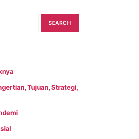
knya
ertian, Tujuan, Strategi,
andemi
sial