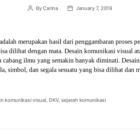
By
Carina
January 7, 2019
Post
Post
author
date
 adalah merupakan hasil dari penggambaran proses 
sa dilihat dengan mata. Desain komunikasi visual ata
 cabang ilmu yang semakin banyak diminati. Desain 
la, simbol, dan segala sesuatu yang bisa dilihat da
in komunikasi visual
,
DKV
,
sejarah komunikasi