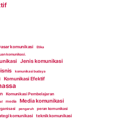
tif
asar komunikasi
Etika
an komunikasi.
unikasi
Jenis komunikasi
isnis
komunikasi budaya
Komunikasi Efektif
l
massa
an
Komunikasi Pembelajaran
Media komunikasi
media
al
ganisasi
peran komunikasi
pengaruh
ategi komunikasi
teknik komunikasi