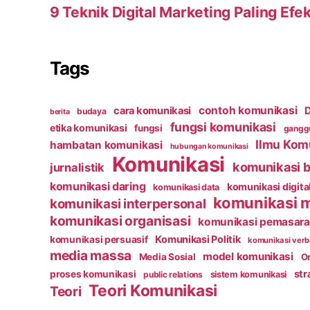
9 Teknik Digital Marketing Paling Efek
Tags
contoh komunikasi
cara komunikasi
D
budaya
berita
fungsi komunikasi
etika komunikasi
fungsi
ganggu
Ilmu Kom
hambatan komunikasi
hubungan komunikasi
Komunikasi
komunikasi b
jurnalistik
komunikasi daring
komunikasi digita
komunikasi data
komunikasi 
komunikasi interpersonal
komunikasi organisasi
komunikasi pemasar
Komunikasi Politik
komunikasi persuasif
komunikasi verb
media massa
model komunikasi
Media Sosial
Or
str
proses komunikasi
public relations
sistem komunikasi
Teori Komunikasi
Teori