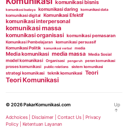
Komunikasi
komunikasi bisnis
komunikasi daring
komunikasi data
komunikasi budaya
Komunikasi Efektif
komunikasi digital
komunikasi interpersonal
komunikasi massa
komunikasi organisasi
komunikasi pemasaran
Komunikasi Pembelajaran
komunikasi persuasif
Komunikasi Politik
media
komunikasi verbal
media massa
Media komunikasi
Media Sosial
model komunikasi
Organisasi
peran komunikasi
pengaruh
proses komunikasi
public relations
sistem komunikasi
Teori
strategi komunikasi
teknik komunikasi
Teori Komunikasi
© 2026
PakarKomunikasi.com
Up
↑
Adchoices |
Disclaimer |
Contact Us |
Privacy
Policy |
Ketentuan Layanan