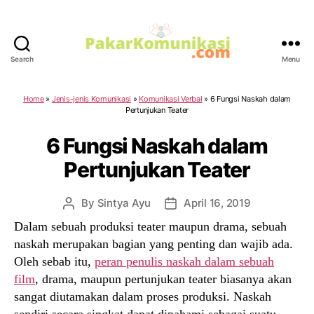
Search
Menu
PakarKomunikasi.com
Home
»
Jenis-jenis Komunikasi
»
Komunikasi Verbal
»
6 Fungsi Naskah dalam
Pertunjukan Teater
6 Fungsi Naskah dalam
Pertunjukan Teater
By
Sintya Ayu
April 16, 2019
Post
Post
author
date
Dalam sebuah produksi teater maupun drama, sebuah
naskah merupakan bagian yang penting dan wajib ada.
Oleh sebab itu,
peran penulis naskah dalam sebuah
film
, drama, maupun pertunjukan teater biasanya akan
sangat diutamakan dalam proses produksi. Naskah
sendiri secara singkat dapat dipahami sebagai suatu