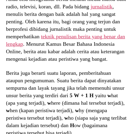
radio, televisi, koran, dll. Pada bidang
jurnalistik
,
menulis berita dengan baik adalah hal yang sangat
penting. Oleh karena itu, bagi orang yang terjun dan
berprofesi dibidang jurnalistik maka penting untuk
memperhatikan
teknik penulisan berita yang benar dan
lengkap
. Menurut Kamus Besar Bahasa Indonesia
Online, berita atau kabar adalah cerita atau keterangan
mengenai kejadian atau peristiwa yang bangat.
Berita juga berarti suatu laporan, pemberitahuan
ataupun pengumuman. Suatu berita dapat dinyatakan
sempurna dan layak tayang jika telah memenuhi unsur
unsur berita yang terdiri dari
5 W + 1 H
yaitu
w
hat
(apa yang terjadi),
w
here (dimana hal tersebut terjadi),
w
hen (kapan peristiwa terjadi),
w
hy (mengapa
peristiwa tersebut terjadi),
w
ho (siapa saja yang terlibat
dalam kejadian tersebut) dan
H
ow (bagaimana
peristiwa tersebut bisa terjadi).