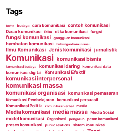
Tags
contoh komunikasi
cara komunikasi
budaya
berita
Dasar komunikasi
etika komunikasi
fungsi
Etika
fungsi komunikasi
gangguan komunikasi.
hambatan komunikasi
hubungan komunikasi
Ilmu Komunikasi
Jenis komunikasi
jurnalistik
Komunikasi
komunikasi bisnis
komunikasi daring
komunikasi data
komunikasi budaya
Komunikasi Efektif
komunikasi digital
komunikasi interpersonal
komunikasi massa
komunikasi organisasi
komunikasi pemasaran
Komunikasi Pembelajaran
komunikasi persuasif
Komunikasi Politik
media
komunikasi verbal
media massa
Media komunikasi
Media Sosial
model komunikasi
Organisasi
peran komunikasi
pengaruh
proses komunikasi
public relations
sistem komunikasi