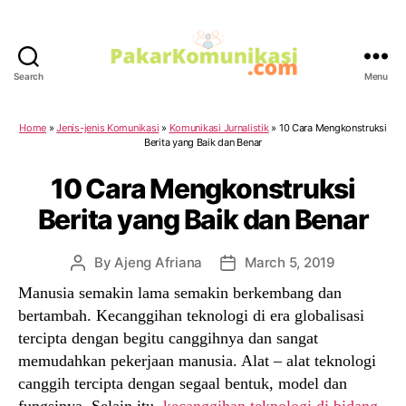
Search
Menu
PakarKomunikasi.com
Home
»
Jenis-jenis Komunikasi
»
Komunikasi Jurnalistik
»
10 Cara Mengkonstruksi
Berita yang Baik dan Benar
10 Cara Mengkonstruksi
Berita yang Baik dan Benar
By
Ajeng Afriana
March 5, 2019
Post
Post
author
date
Manusia semakin lama semakin berkembang dan
bertambah. Kecanggihan teknologi di era globalisasi
tercipta dengan begitu canggihnya dan sangat
memudahkan pekerjaan manusia. Alat – alat teknologi
canggih tercipta dengan segaal bentuk, model dan
fungsinya. Selain itu,
kecanggihan teknologi di bidang