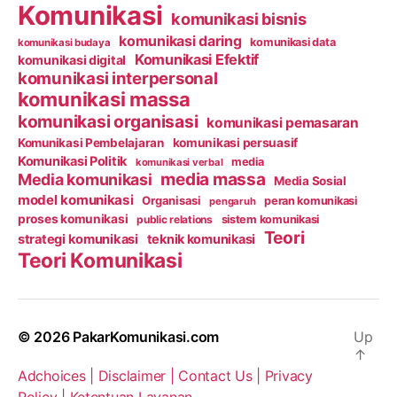
Komunikasi
komunikasi bisnis
komunikasi daring
komunikasi data
komunikasi budaya
Komunikasi Efektif
komunikasi digital
komunikasi interpersonal
komunikasi massa
komunikasi organisasi
komunikasi pemasaran
Komunikasi Pembelajaran
komunikasi persuasif
Komunikasi Politik
media
komunikasi verbal
media massa
Media komunikasi
Media Sosial
model komunikasi
Organisasi
peran komunikasi
pengaruh
proses komunikasi
public relations
sistem komunikasi
Teori
strategi komunikasi
teknik komunikasi
Teori Komunikasi
© 2026
PakarKomunikasi.com
Up
↑
Adchoices |
Disclaimer |
Contact Us |
Privacy