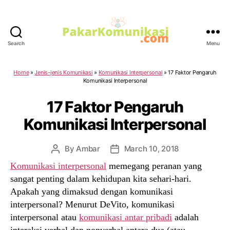
Search
Menu
PakarKomunikasi.com
Home
»
Jenis-jenis Komunikasi
»
Komunikasi Interpersonal
»
17 Faktor Pengaruh
Komunikasi Interpersonal
17 Faktor Pengaruh
Komunikasi Interpersonal
By
Ambar
March 10, 2018
Post
Post
author
date
Komunikasi interpersonal
memegang peranan yang
sangat penting dalam kehidupan kita sehari-hari.
Apakah yang dimaksud dengan komunikasi
interpersonal? Menurut DeVito, komunikasi
interpersonal atau
komunikasi antar pribadi
adalah
interaksi verbal dan nonverbal antara dua (atau