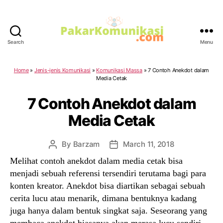
Search
Menu
PakarKomunikasi.com
Home
»
Jenis-jenis Komunikasi
»
Komunikasi Massa
»
7 Contoh Anekdot dalam
Media Cetak
7 Contoh Anekdot dalam
Media Cetak
By
Barzam
March 11, 2018
Post
Post
author
date
Melihat contoh anekdot dalam media cetak bisa
menjadi sebuah referensi tersendiri terutama bagi para
konten kreator. Anekdot bisa diartikan sebagai sebuah
cerita lucu atau menarik, dimana bentuknya kadang
juga hanya dalam bentuk singkat saja. Seseorang yang
membaca anekdot biasanya akan merasa lucu sendiri