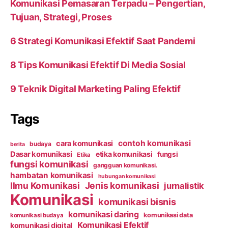
Komunikasi Pemasaran Terpadu – Pengertian,
Tujuan, Strategi, Proses
6 Strategi Komunikasi Efektif Saat Pandemi
8 Tips Komunikasi Efektif Di Media Sosial
9 Teknik Digital Marketing Paling Efektif
Tags
contoh komunikasi
cara komunikasi
budaya
berita
Dasar komunikasi
etika komunikasi
fungsi
Etika
fungsi komunikasi
gangguan komunikasi.
hambatan komunikasi
hubungan komunikasi
Ilmu Komunikasi
Jenis komunikasi
jurnalistik
Komunikasi
komunikasi bisnis
komunikasi daring
komunikasi data
komunikasi budaya
Komunikasi Efektif
komunikasi digital