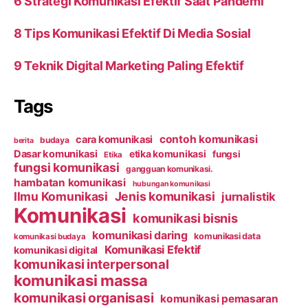
6 Strategi Komunikasi Efektif Saat Pandemi
8 Tips Komunikasi Efektif Di Media Sosial
9 Teknik Digital Marketing Paling Efektif
Tags
contoh komunikasi
cara komunikasi
budaya
berita
Dasar komunikasi
etika komunikasi
fungsi
Etika
fungsi komunikasi
gangguan komunikasi.
hambatan komunikasi
hubungan komunikasi
Ilmu Komunikasi
Jenis komunikasi
jurnalistik
Komunikasi
komunikasi bisnis
komunikasi daring
komunikasi data
komunikasi budaya
Komunikasi Efektif
komunikasi digital
komunikasi interpersonal
komunikasi massa
komunikasi organisasi
komunikasi pemasaran