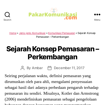
Search
Menu
PakarKomunikasi.com
Home
»
Jenis-jenis Komunikasi
»
Komunikasi Pemasaran
»
Sejarah Konsep
Pemasaran – Perkembangan
Sejarah Konsep Pemasaran –
Perkembangan
By
Ambar
December 11, 2017
Post
Post
author
date
Seiring perjalanan waktu, definisi pemasaran yang
dirumuskan oleh para ahli, mengalami penyesuaian
sebagai hasil dari adanya perbedaan pengaruh terhadap
pemasaran itu sendiri. Misalnya, Kotler dan Armstrong
(2006) mendefiniskan pemasaran sebagai pengelolaan
hubungan dengan konsumen yang menguntungkan.