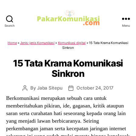
Search
Menu
PakarKomunikasi.com
Home
»
Jenis-jenis Komunikasi
»
Komunikasi digital
»
15 Tata Krama Komunikasi
Sinkron
15 Tata Krama Komunikasi
Sinkron
By
Jaba Sitepu
October 24, 2017
Post
Post
author
date
Berkomunikasi merupakan sebuah cara untuk
memberitahukan pikiran, ide, gagasan, kritik ataupun
saran serta curahatan hati seseorang kepada orang lain
yang menjadi lawan berbicaranya. Seiring
perkembangan jaman serta kecepatan jaringan internet
sekarang ini yang sudah mulai merata hingga kepelosok