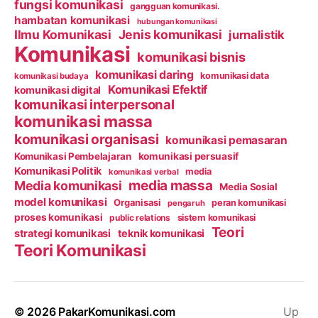
fungsi komunikasi
gangguan komunikasi.
hambatan komunikasi
hubungan komunikasi
Ilmu Komunikasi
Jenis komunikasi
jurnalistik
Komunikasi
komunikasi bisnis
komunikasi daring
komunikasi data
komunikasi budaya
Komunikasi Efektif
komunikasi digital
komunikasi interpersonal
komunikasi massa
komunikasi organisasi
komunikasi pemasaran
Komunikasi Pembelajaran
komunikasi persuasif
Komunikasi Politik
media
komunikasi verbal
media massa
Media komunikasi
Media Sosial
model komunikasi
Organisasi
peran komunikasi
pengaruh
proses komunikasi
public relations
sistem komunikasi
Teori
strategi komunikasi
teknik komunikasi
Teori Komunikasi
© 2026
PakarKomunikasi.com
Up