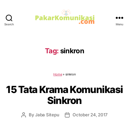
Search
Menu
PakarKomunikasi.com
Tag:
sinkron
Home
»
sinkron
15 Tata Krama Komunikasi
Sinkron
By
Jaba Sitepu
October 24, 2017
Post
Post
author
date