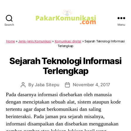
Search
Menu
PakarKomunikasi.com
Home
»
Jenis-jenis Komunikasi
»
Komunikasi digital
»
Sejarah Teknologi Informasi
Terlengkap
Sejarah Teknologi Informasi
Terlengkap
By
Jaba Sitepu
November 4, 2017
Post
Post
author
date
Pada dasarnya informasi disebarkan oleh manusia
dengan menciptakan sebuah alat, sistem ataupun kode
tertentu agar dapat berkomunikasi dan saling
berinteraksi. Pada jaman pra sejarah misalnya,
informasi disampaikan dan disebarkan menggunakan
gambar-gambar atau lukisan-lukisan kecil yang