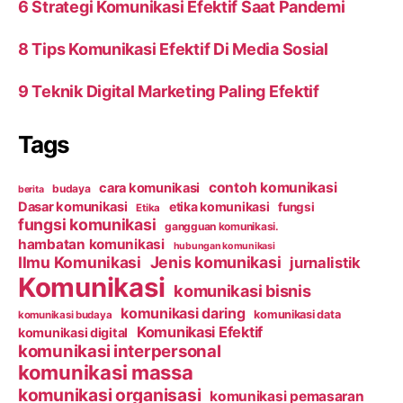
6 Strategi Komunikasi Efektif Saat Pandemi
8 Tips Komunikasi Efektif Di Media Sosial
9 Teknik Digital Marketing Paling Efektif
Tags
contoh komunikasi
cara komunikasi
budaya
berita
Dasar komunikasi
etika komunikasi
fungsi
Etika
fungsi komunikasi
gangguan komunikasi.
hambatan komunikasi
hubungan komunikasi
Ilmu Komunikasi
Jenis komunikasi
jurnalistik
Komunikasi
komunikasi bisnis
komunikasi daring
komunikasi data
komunikasi budaya
Komunikasi Efektif
komunikasi digital
komunikasi interpersonal
komunikasi massa
komunikasi organisasi
komunikasi pemasaran