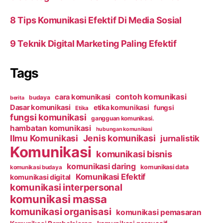
8 Tips Komunikasi Efektif Di Media Sosial
9 Teknik Digital Marketing Paling Efektif
Tags
contoh komunikasi
cara komunikasi
budaya
berita
Dasar komunikasi
etika komunikasi
fungsi
Etika
fungsi komunikasi
gangguan komunikasi.
hambatan komunikasi
hubungan komunikasi
Ilmu Komunikasi
Jenis komunikasi
jurnalistik
Komunikasi
komunikasi bisnis
komunikasi daring
komunikasi data
komunikasi budaya
Komunikasi Efektif
komunikasi digital
komunikasi interpersonal
komunikasi massa
komunikasi organisasi
komunikasi pemasaran