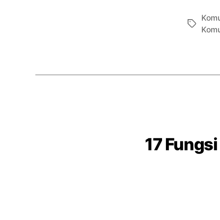
Komu
Tags
Komu
17 Fungs