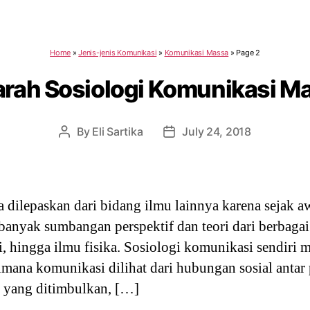
Home
»
Jenis-jenis Komunikasi
»
Komunikasi Massa
»
Page 2
arah Sosiologi Komunikasi M
By
Eli Sartika
July 24, 2018
Post
Post
author
date
a dilepaskan dari bidang ilmu lainnya karena sejak
nyak sumbangan perspektif dan teori dari berbagai
ogi, hingga ilmu fisika. Sosiologi komunikasi sendir
dimana komunikasi dilihat dari hubungan sosial anta
l yang ditimbulkan, […]