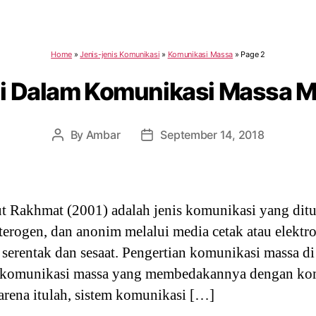
Home
»
Jenis-jenis Komunikasi
»
Komunikasi Massa
»
Page 2
gi Dalam Komunikasi Massa M
By
Ambar
September 14, 2018
Post
Post
author
date
 Rakhmat (2001) adalah jenis komunikasi yang dit
eterogen, dan anonim melalui media cetak atau elektr
 serentak dan sesaat. Pengertian komunikasi massa di 
 komunikasi massa yang membedakannya dengan kom
rena itulah, sistem komunikasi […]