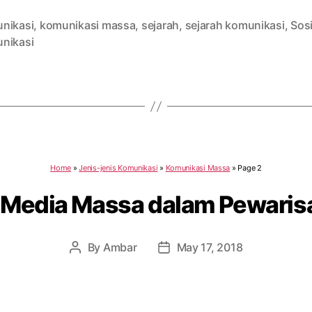
nikasi
,
komunikasi massa
,
sejarah
,
sejarah komunikasi
,
Sosi
nikasi
Home
»
Jenis-jenis Komunikasi
»
Komunikasi Massa
»
Page 2
i Media Massa dalam Pewaris
By
Ambar
May 17, 2018
Post
Post
author
date