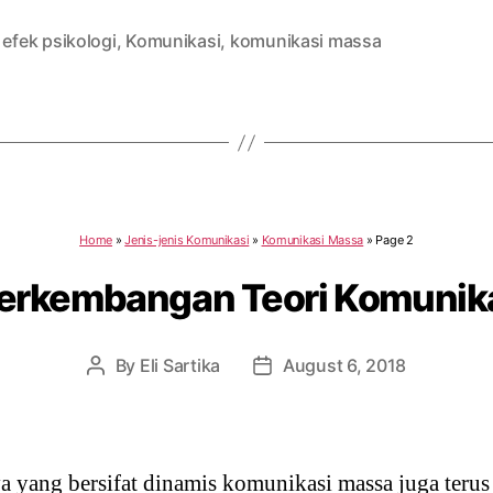
,
efek psikologi
,
Komunikasi
,
komunikasi massa
Home
»
Jenis-jenis Komunikasi
»
Komunikasi Massa
»
Page 2
Perkembangan Teori Komunik
By
Eli Sartika
August 6, 2018
Post
Post
author
date
ya yang bersifat dinamis komunikasi massa juga teru