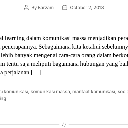
By
Barzam
October 2, 2018
Post
Post
author
date
al learning dalam komunikasi massa menjadikan pera
k penerapannya. Sebagaimana kita ketahui sebelumn
ebih banyak mengenai cara-cara orang dalam berko
ini tentu saja meliputi bagaimana hubungan yang ba
a perjalanan […]
si komunikasi
,
komunikasi massa
,
manfaat komunikasi
,
socia
ing