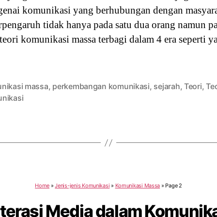
enai komunikasi yang berhubungan dengan masyarak
rpengaruh tidak hanya pada satu dua orang namun pa
eori komunikasi massa terbagi dalam 4 era seperti y
nikasi massa
,
perkembangan komunikasi
,
sejarah
,
Teori
,
Teo
nikasi
Home
»
Jenis-jenis Komunikasi
»
Komunikasi Massa
»
Page 2
Literasi Media dalam Komunik