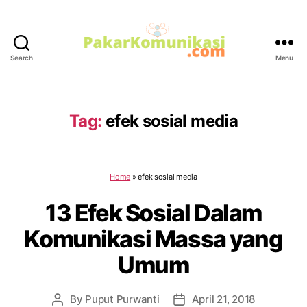
Search
Menu
PakarKomunikasi.com
Tag:
efek sosial media
Home
»
efek sosial media
13 Efek Sosial Dalam
Komunikasi Massa yang
Umum
By
Puput Purwanti
April 21, 2018
Post
Post