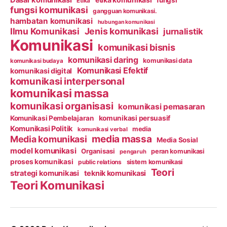
Etika
fungsi komunikasi
gangguan komunikasi.
hambatan komunikasi
hubungan komunikasi
Ilmu Komunikasi
Jenis komunikasi
jurnalistik
Komunikasi
komunikasi bisnis
komunikasi daring
komunikasi data
komunikasi budaya
Komunikasi Efektif
komunikasi digital
komunikasi interpersonal
komunikasi massa
komunikasi organisasi
komunikasi pemasaran
Komunikasi Pembelajaran
komunikasi persuasif
Komunikasi Politik
media
komunikasi verbal
media massa
Media komunikasi
Media Sosial
model komunikasi
Organisasi
peran komunikasi
pengaruh
proses komunikasi
public relations
sistem komunikasi
Teori
strategi komunikasi
teknik komunikasi
Teori Komunikasi