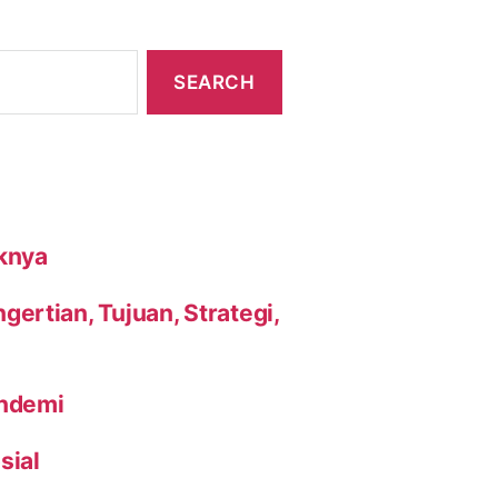
knya
ertian, Tujuan, Strategi,
andemi
sial