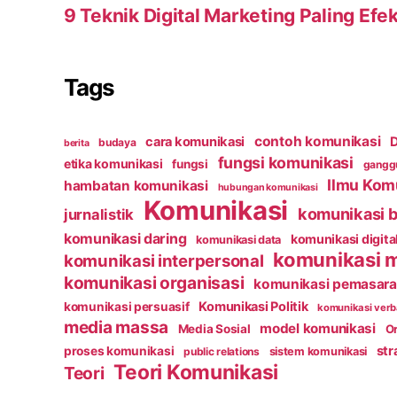
9 Teknik Digital Marketing Paling Efek
Tags
contoh komunikasi
cara komunikasi
D
budaya
berita
fungsi komunikasi
etika komunikasi
fungsi
ganggu
Ilmu Kom
hambatan komunikasi
hubungan komunikasi
Komunikasi
komunikasi b
jurnalistik
komunikasi daring
komunikasi digita
komunikasi data
komunikasi 
komunikasi interpersonal
komunikasi organisasi
komunikasi pemasar
Komunikasi Politik
komunikasi persuasif
komunikasi verb
media massa
model komunikasi
Media Sosial
Or
str
proses komunikasi
public relations
sistem komunikasi
Teori Komunikasi
Teori