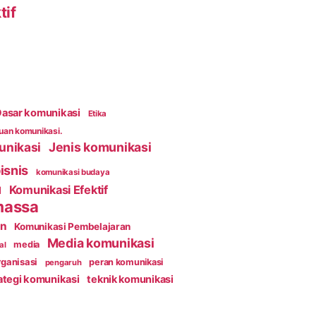
tif
asar komunikasi
Etika
an komunikasi.
unikasi
Jenis komunikasi
isnis
komunikasi budaya
Komunikasi Efektif
l
massa
an
Komunikasi Pembelajaran
Media komunikasi
media
al
ganisasi
peran komunikasi
pengaruh
ategi komunikasi
teknik komunikasi