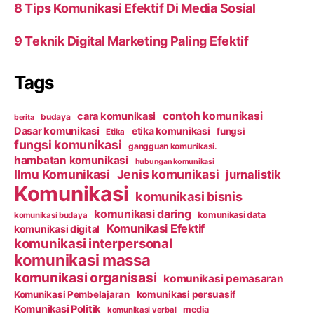
8 Tips Komunikasi Efektif Di Media Sosial
9 Teknik Digital Marketing Paling Efektif
Tags
contoh komunikasi
cara komunikasi
budaya
berita
Dasar komunikasi
etika komunikasi
fungsi
Etika
fungsi komunikasi
gangguan komunikasi.
hambatan komunikasi
hubungan komunikasi
Ilmu Komunikasi
Jenis komunikasi
jurnalistik
Komunikasi
komunikasi bisnis
komunikasi daring
komunikasi data
komunikasi budaya
Komunikasi Efektif
komunikasi digital
komunikasi interpersonal
komunikasi massa
komunikasi organisasi
komunikasi pemasaran
Komunikasi Pembelajaran
komunikasi persuasif
Komunikasi Politik
media
komunikasi verbal