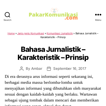
Search
Menu
PakarKomunikasi.com
Home
»
Jenis-jenis Komunikasi
»
Komunikasi Jurnalistik
»
Bahasa Jurnalistik –
Karakteristik – Prinsip
Bahasa Jurnalistik –
Karakteristik – Prinsip
By
Ambar
September 16, 2017
Post
Post
author
date
Di era derasnya arus informasi seperti sekarang ini,
berbagai media massa berlomba-lomba untuk
menyajikan informasi yang dibutuhkan oleh masyarakat
sesuai dengan kaidah-kaidah yang berlaku. Wartawan
sebagai ujung tombak dalam mencari dan memberikan
informasi yang cepat, aktual dan dapat