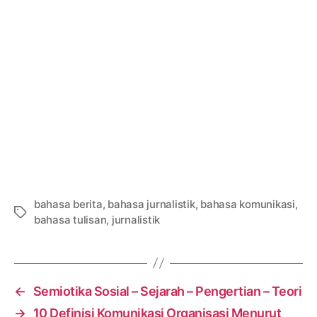
bahasa berita
,
bahasa jurnalistik
,
bahasa komunikasi
,
Tags
bahasa tulisan
,
jurnalistik
←
Semiotika Sosial – Sejarah – Pengertian – Teori
→
10 Definisi Komunikasi Organisasi Menurut