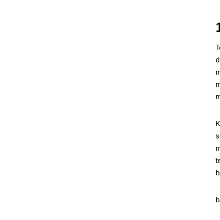
T
d
m
m
m
K
s
m
t
b
b