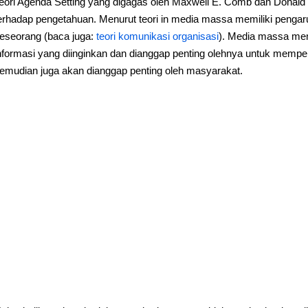
eori Agenda Setting yang digagas oleh Maxwell E. Comb dan Donald
erhadap pengetahuan. Menurut teori in media massa memiliki pengaru
eseorang (baca juga:
teori komunikasi organisasi
). Media massa me
nformasi yang diinginkan dan dianggap penting olehnya untuk mempen
emudian juga akan dianggap penting oleh masyarakat.