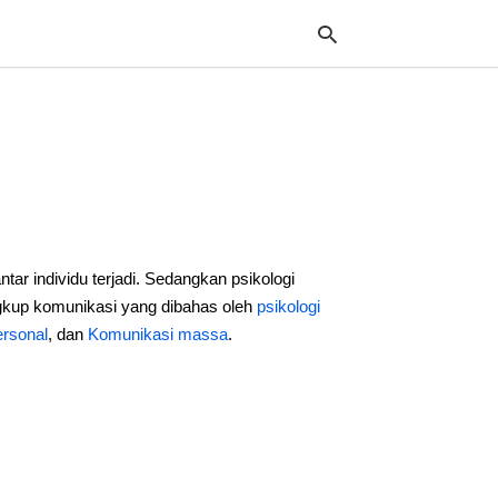
Typ
your
sea
que
and
hit
ar individu terjadi. Sedangkan psikologi
ente
ngkup komunikasi yang dibahas oleh
psikologi
ersonal
, dan
Komunikasi massa
.