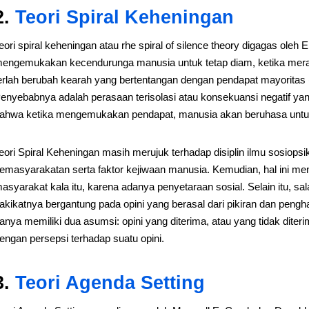
2.
Teori
Sp
iral
Kehen
ingan
eori spiral keheningan atau rhe spiral of silence theory digagas oleh E
engemukakan kecendurunga manusia untuk tetap diam, ketika mer
erlah berubah kearah yang bertentangan dengan pendapat mayoritas 
enyebabnya adalah perasaan terisolasi atau konsekuansi negatif yan
ahwa ketika mengemukakan pendapat, manusia akan beruhasa untuk
eori Spiral Keheningan masih merujuk terhadap disiplin ilmu sosiopsik
emasyarakatan serta faktor kejiwaan manusia. Kemudian, hal ini men
asyarakat kala itu, karena adanya penyetaraan sosial. Selain itu, sa
akikatnya bergantung pada opini yang berasal dari pikiran dan pengha
anya memiliki dua asumsi: opini yang diterima, atau yang tidak diter
engan persepsi terhadap suatu opini.
3.
Teori Agenda Setting