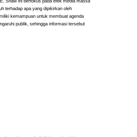
 E. Shaw ini berfokus pada efek media massa
h terhadap apa yang dipikirkan oleh
miliki kemampuan untuk membuat agenda
garuhi publik, sehingga informasi tersebut