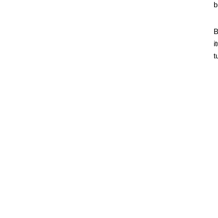
b
B
i
t