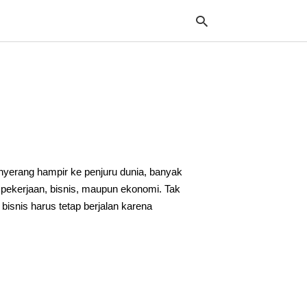
Typ
your
sea
que
and
hit
yerang hampir ke penjuru dunia, banyak
ente
h, pekerjaan, bisnis, maupun ekonomi. Tak
bisnis harus tetap berjalan karena