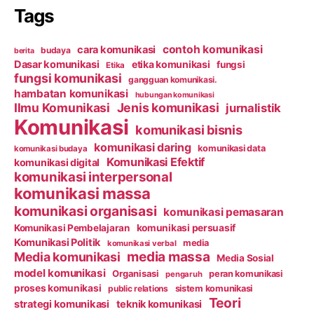
Tags
contoh komunikasi
cara komunikasi
budaya
berita
Dasar komunikasi
etika komunikasi
fungsi
Etika
fungsi komunikasi
gangguan komunikasi.
hambatan komunikasi
hubungan komunikasi
Ilmu Komunikasi
Jenis komunikasi
jurnalistik
Komunikasi
komunikasi bisnis
komunikasi daring
komunikasi data
komunikasi budaya
Komunikasi Efektif
komunikasi digital
komunikasi interpersonal
komunikasi massa
komunikasi organisasi
komunikasi pemasaran
Komunikasi Pembelajaran
komunikasi persuasif
Komunikasi Politik
media
komunikasi verbal
media massa
Media komunikasi
Media Sosial
model komunikasi
Organisasi
peran komunikasi
pengaruh
proses komunikasi
public relations
sistem komunikasi
Teori
strategi komunikasi
teknik komunikasi