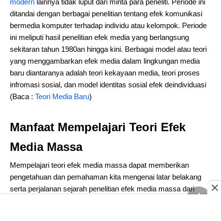
modern
lainnya tidak luput dari minta para peneliti. Periode ini
ditandai dengan berbagai penelitian tentang efek komunikasi
bermedia komputer terhadap individu atau kelompok. Periode
ini meliputi hasil penelitian efek media yang berlangsung
sekitaran tahun 1980an hingga kini. Berbagai model atau teori
yang menggambarkan efek media dalam lingkungan media
baru diantaranya adalah teori kekayaan media, teori proses
infromasi sosial, dan model identitas sosial efek deindividuasi
(Baca :
Teori Media Baru
)
Manfaat Mempelajari Teori Efek
Media Massa
Mempelajari teori efek media massa dapat memberikan
pengetahuan dan pemahaman kita mengenai latar belakang
serta perjalanan sejarah penelitian efek media massa dari
masa ke masa serta teori-teori yang timbul guna menjelaskan
berbagai fenomena komunikasi massa berdasarkan